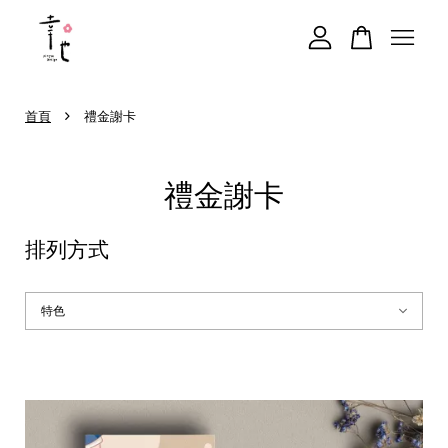
您的購物車目前還是空的。
›
首頁
禮金謝卡
繼續購物
禮金謝卡
排列方式