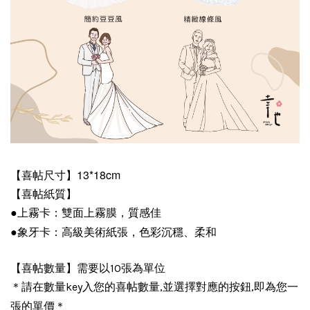
【喜帖尺寸】13*18cm
【喜帖紙質】
●上霧卡：雙面上霧膜，質感佳
●
象牙卡：高級美術紙張，色彩沉穩、柔和
【喜帖數量】需要以10張為單位
＊請在數量key入您的喜帖數量,並選擇對應的按鈕,即為您一
＊
張的單價