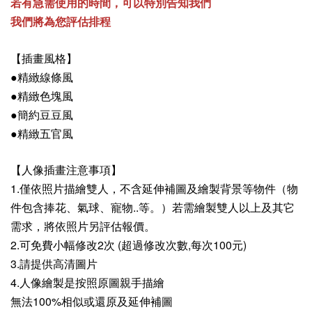
若有急需使用的時間，可以特別告知我們
我們將為您評估排程
【插畫風格】
●精緻線條風
●精緻色塊風
●簡約豆豆風
●精緻五官風
【人像插畫注意事項】
1.僅依照片描繪雙人，不含延伸補圖及繪製背景等物件（物
件包含捧花、氣球、寵物..等。）若需繪製雙人以上及其它
需求，將依照片另評估報價。
2.可免費小幅修改2次 (超過修改次數,每次100元)
3.請提供高清圖片
4.人像繪製是按照原圖親手描繪
無法100%相似或還原及延伸補圖