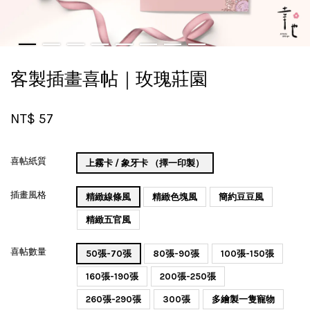
客製插畫喜帖｜玫瑰莊園
NT$ 57
喜帖紙質
上霧卡 / 象牙卡 （擇一印製）
插畫風格
精緻線條風
精緻色塊風
簡約豆豆風
精緻五官風
喜帖數量
50張-70張
80張-90張
100張-150張
160張-190張
200張-250張
260張-290張
300張
多繪製一隻寵物