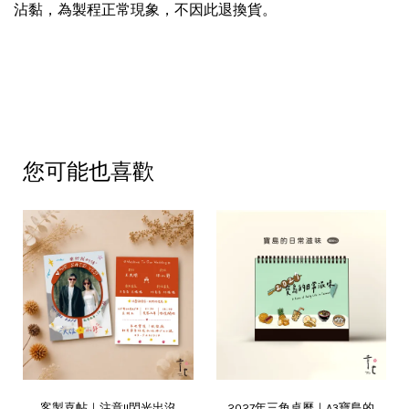
沾黏，為製程正常現象，不因此退換貨。
您可能也喜歡
客製喜帖｜注意!!閃光出沒
2027年三角桌曆｜A3寶島的