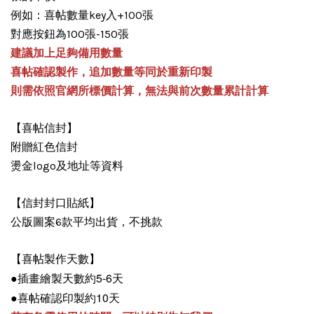
例如：喜帖數量key入+100張
對應按鈕為100張-150張
建議加上足夠備用數量
喜帖確認製作，追加數量等同於重新印製
則需依照官網所標價計算，無法與前次數量累計計算
【喜帖信封】
附贈紅色信封
燙金logo及地址等資料
【信封封口貼紙】
公版圖案6款平均出貨，不挑款
【喜帖製作天數】
●插畫繪製天數約5-6天
●喜帖確認印製約10天