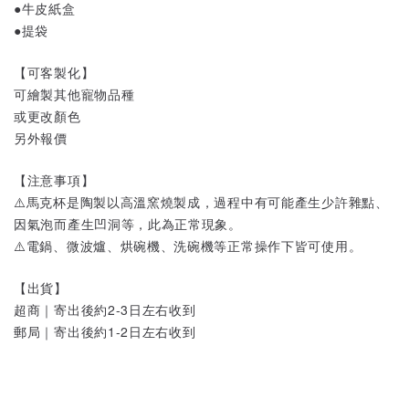
●牛皮紙盒
●提袋
【可客製化】
可繪製其他寵物品種
或更改顏色
另外報價
【注意事項】
⚠️馬克杯是陶製以高溫窯燒製成，過程中有可能產生少許雜點、
因氣泡而產生凹洞等，此為正常現象。
⚠️電鍋、微波爐、烘碗機、洗碗機等正常操作下皆可使用。
【出貨】
超商｜寄出後約2-3日左右收到
郵局｜寄出後約1-2日左右收到