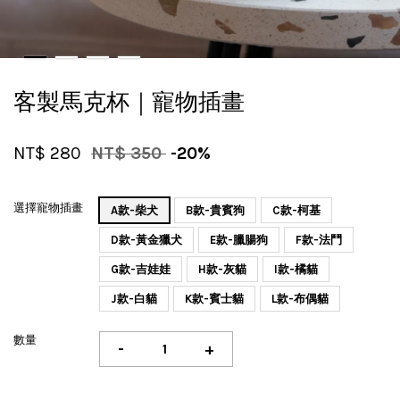
客製馬克杯｜寵物插畫
NT$ 280
NT$ 350
-20%
選擇寵物插畫
A款-柴犬
B款-貴賓狗
C款-柯基
D款-黃金獵犬
E款-臘腸狗
F款-法鬥
G款-吉娃娃
H款-灰貓
I款-橘貓
J款-白貓
K款-賓士貓
L款-布偶貓
數量
-
+