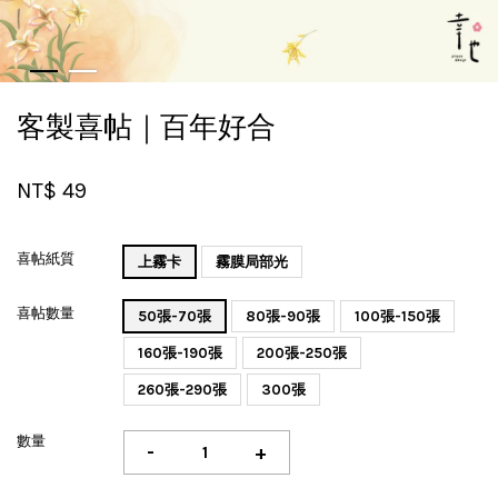
客製喜帖｜百年好合
NT$ 49
喜帖紙質
上霧卡
霧膜局部光
喜帖數量
50張-70張
80張-90張
100張-150張
160張-190張
200張-250張
260張-290張
300張
數量
-
+