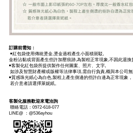
訂購前需知：
￭紅包袋使用傳統燙金,燙金過程產生小面積斑駁,
金粉沾黏或背面產生些許加壓痕跡,為製程正常現象,不因此退換
￭客製化紅包袋所提供製作任何圖案、照片、文字,
如涉及智慧財產權或版權等法律事項,需自行負責,概與本公司
￭質感珠光紙心為白色,製程上產生側邊的些許白邊為正常現象，
若介意者請選擇萊妮紙。
客製化服務歡迎來電洽詢
聯絡電話：0972-618-077
LINE@ ：@536ayhou