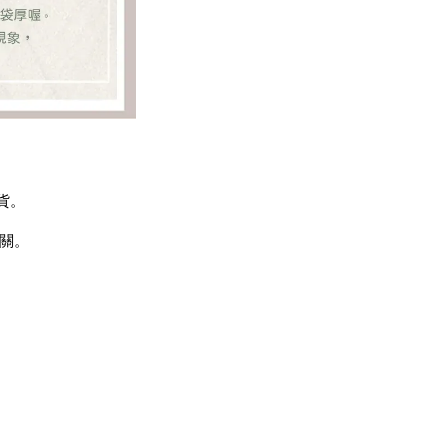
貨。
無關。