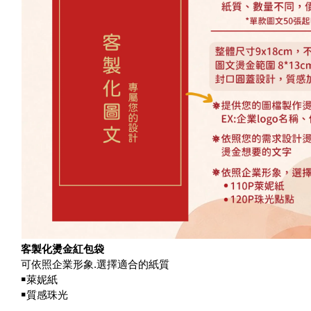
客製化燙金紅包袋
可依照企業形象.選擇適合的紙質
￭萊妮紙
￭質感珠光