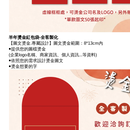
羊年燙金紅包袋-全客製化
【圖文燙金.專屬設計】圖文燙金範圍：8*13cm內
￭提供您的圖檔燙金
(企業logo名稱、商家資訊、個人資訊...等資料)
￭依照您的需求設計燙金圖文
￭燙金想要的字