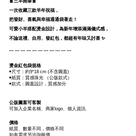
🧧
三羊開泰
🧧
一次收藏三款羊年祝福，
把發財、喜氣與幸福通通袋著走！
可愛小羊搭配燙金設計，為新年增添滿滿儀式感，
不論送禮、自用、發紅包，都超有年味又討喜
✨
--- --- --- --- --- --- --- --- --- --- ---
燙金紅包袋規格
￭尺寸：約9*18 cm (不含圓蓋)
￭紙質：質感珠光 （公版款式）
￭款式：圓蓋設計，質感加分
公版圖案可客製
可加入企業名稱、商家logo、個人資訊
價格
紙質、數量不同，價格不同
如有需求另洽詢報價