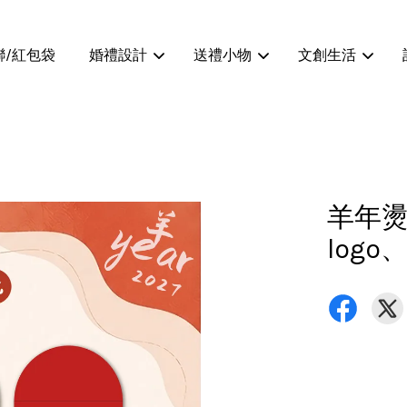
聯/紅包袋
婚禮設計
送禮小物
文創生活
您的購物車目前還是空的。
羊年燙
繼續購物
log