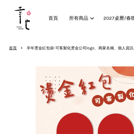
首頁
所有商品
2027桌曆/春
›
首頁
羊年燙金紅包袋-可客製化燙金公司logo、商家名稱、個人資訊