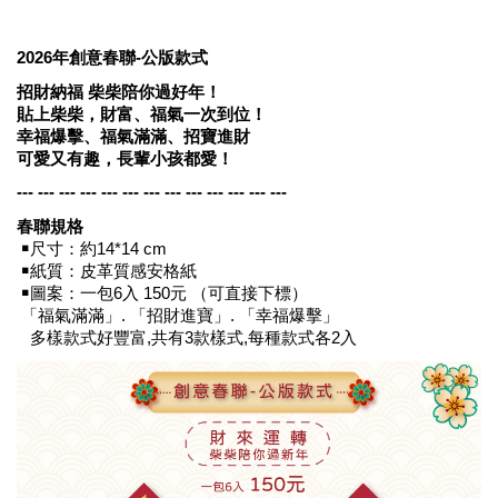
2026
年創意春聯
-
公版款式
招財納福
柴柴陪你過好年！
貼上柴柴，財富、福氣一次到位！
幸福爆擊、福氣滿滿、招寶進財
可愛又有趣，長輩小孩都愛！
--- --- --- --- --- --- --- --- --- --- --- --- ---
春聯規格
￭尺寸：約
14*14 cm
￭紙質：皮革質感安格紙
￭圖案：一包
6
入
150
元
（可直接下標）
「福氣滿滿」
.
「招財進寶」
.
「幸福爆擊」
多樣款式好豐富
,
共有
3
款樣式
,
每種款式各
2
入