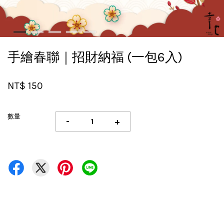
手繪春聯｜招財納福 (一包6入)
NT$ 150
數量
-
+