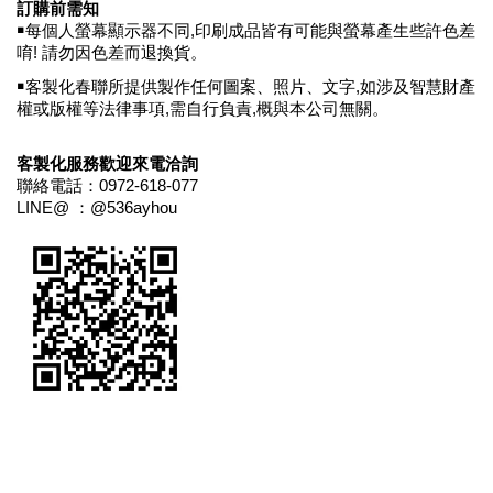
訂購前需知
￭每個人螢幕顯示器不同
,
印刷成品皆有可能與螢幕產生些許色差
唷
!
請勿因色差而退換貨。
￭客製化春聯所提供製作任何圖案、照片、文字
,
如涉及智慧財產
權或版權等法律事項
,
需自行負責
,
概與本公司無關。
客製化服務歡迎來電洽詢
聯絡電話：
0972-618-077
LINE@
：
@536ayhou