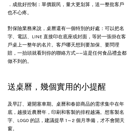
．成批好控制：單價親民，量大更划算，送一整批客戶
也不心疼。
對保險業務來說，桌曆還有一個特別的好處：可以把名
字、電話、LINE 直接印在底座或封面，等於一張掛在客
戶桌上一整年的名片。客戶哪天想到要加保、要問理
賠，一抬頭就看到你的聯絡方式——這是任何食品禮盒都
做不到的。
送桌曆，幾個實用的小提醒
及早訂、避開塞車期。桌曆和春節商品的需求集中在年
底，越接近農曆年，印刷和客製的排程越滿。想客製名
字、LOGO 的話，建議提早 1～2 個月準備，才不會開天
窗。