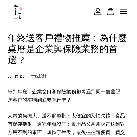
您的購物車目前還是空的。
年終送客戶禮物推薦：為什麼
桌曆是企業與保險業務的首
繼續購物
選？
•
幸也設計
Jun 19, 26
每到年底，企業窗口和保險業務都會遇到同一個難題：
送客戶的禮物到底要挑什麼？
太貴的負擔大、送不起整批；太便宜的又怕失禮；食品
有保存期限、過完年就沒了；實用品又常常踩雷送到對
方用不到的東西。煩惱了半天，最後往往隨便買一買交